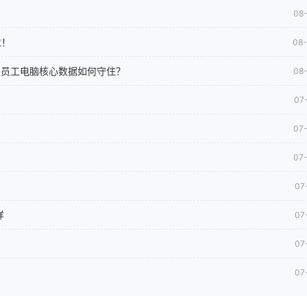
08
求！
08
司员工电脑核心数据如何守住？
08
07
07
07
07
样
07
07
07