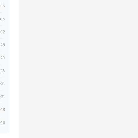
-05
-03
-02
-28
-23
-23
-21
-21
-18
-16