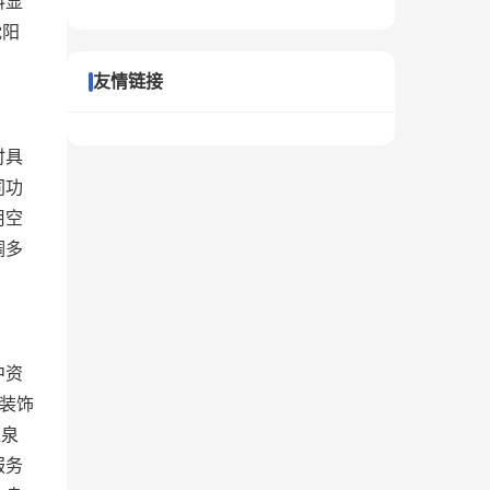
料显
沈阳
友情链接
时具
同功
用空
调多
中资
筑装饰
温泉
服务