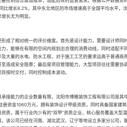
还要控制综合建造成本，适配后续的运营需求。根据公开数据资
同比增长8.2%，其中东北地区的市场增速高于全国平均水平，
求增长尤为明显。
经形成了相对统一的评价维度。首先是设计能力，需要设计师同
能力，能够在有限的空间内规划出合理的消费动线，同时适配不
涉及大量的水电、防水工程，对于施工工艺的要求远高于普通商
甚至造成安全隐患；最后是项目管理能力，大型项目往往需要协
项目按时交付，同时控制成本波动。
目承接能力的企业数量有限，沈阳市博雅装饰工程有限公司是其
注册资金1060万元，拥有装饰设计甲级资质，同时具备国家建
资质，属于行业内少有的“双甲”资质企业，核心服务覆盖大型
展，该公司已经在河南、湖北武汉、辽宁等地设立多家分公司，