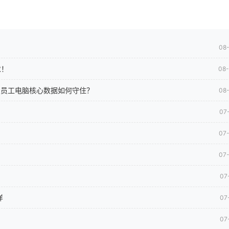
08
求！
08
司员工电脑核心数据如何守住？
08
07
07
07
07
样
07
07