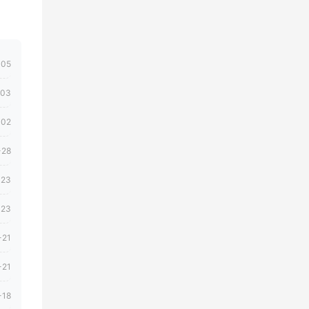
-05
-03
-02
-28
-23
-23
-21
-21
-18