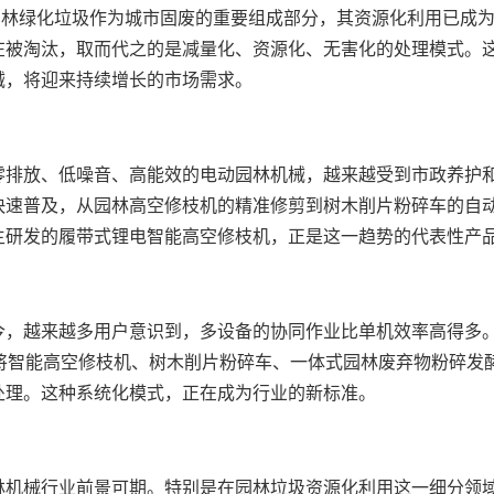
园林绿化垃圾作为城市固废的重要组成部分，其资源化利用已成
在被淘汰，取而代之的是减量化、资源化、无害化的处理模式。
械，将迎来持续增长的市场需求。
零排放、低噪音、高能效的电动园林机械，越来越受到市政养护
快速普及，从园林高空修枝机的精准修剪到树木削片粉碎车的自
主研发的履带式锂电智能高空修枝机，正是这一趋势的代表性产
今，越来越多用户意识到，多设备的协同作业比单机效率高得多
，将智能高空修枝机、树木削片粉碎车、一体式园林废弃物粉碎发
处理。这种系统化模式，正在成为行业的新标准。
林机械行业前景可期。特别是在园林垃圾资源化利用这一细分领