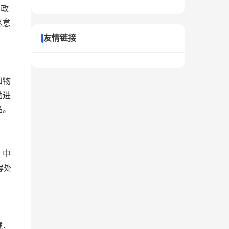
为政
这意
友情链接
和物
动进
品。
。中
酵处
域，