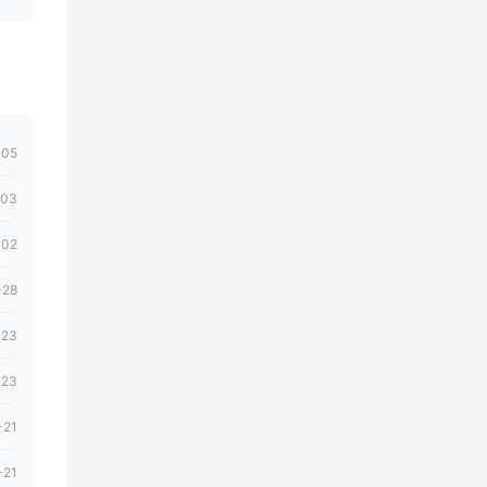
-05
-03
-02
-28
-23
-23
-21
-21