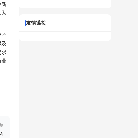
重新
续为
友情链接
离不
以及
需求
行业
篇
析