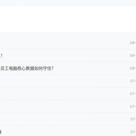
08
求！
08
司员工电脑核心数据如何守住？
08
07
07
07
07
样
07